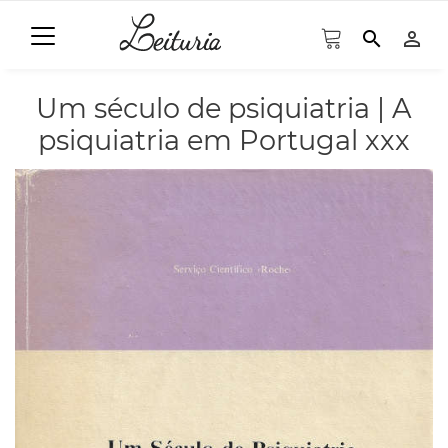
search
person_outline
Um século de psiquiatria | A
psiquiatria em Portugal xxx