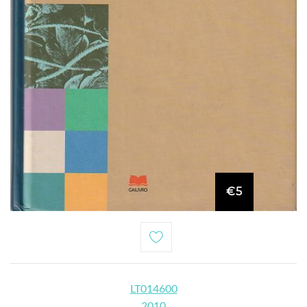
€5
LT014600
2010