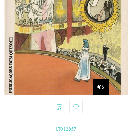
€5
LT012857