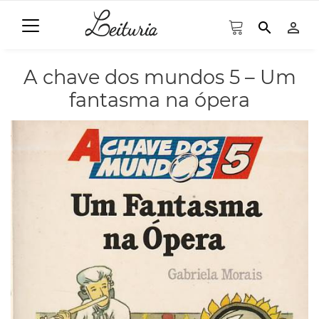
search
person_outline
A chave dos mundos 5 – Um
fantasma na ópera