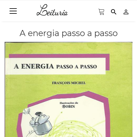
search
person_outline
A energia passo a passo