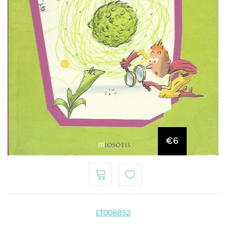
€6
LT006852