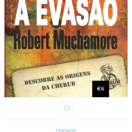
€6
LT003632