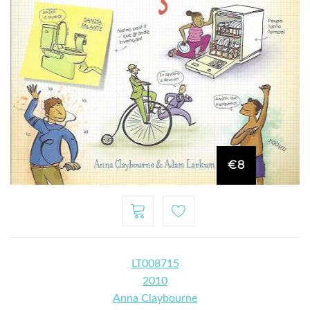
€8
LT008715
2010
Anna Claybourne