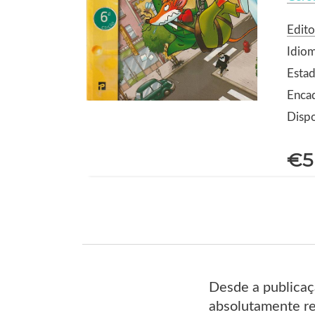
Edito
Idio
Estad
Enca
Dispo
€5
Desde a publicaç
absolutamente re