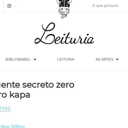
arrow_drop_down
arrow_drop_down
BIBLOBABEL
LEITURIA
AS ARTES
ente secreto zero
ro kapa
7595
imo Stilton