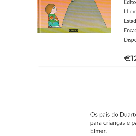
Edit
Idio
Estad
Encad
Dispo
€1
Os pais do Duart
para crianças e 
Elmer.