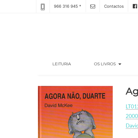
966 316 945 *
Contactos
arrow_drop_down
(CURRENT)
LEITURIA
OS LIVROS
Ag
LT01
2000
Davi