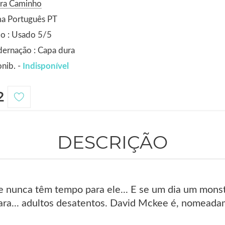
ora Caminho
ma Português PT
o : Usado 5/5
ernação : Capa dura
nib. -
Indisponível
2
DESCRIÇÃO
e nunca têm tempo para ele... E se um dia um mons
para... adultos desatentos. David Mckee é, nomeada