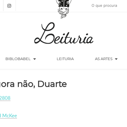
arrow_drop_down
arrow_drop_down
BIBLOBABEL
LEITURIA
AS ARTES
ora não, Duarte
2808
d McKee