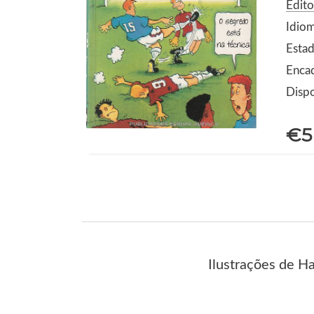
Edit
Idio
Estad
Enca
Dispo
€5
Ilustrações de H