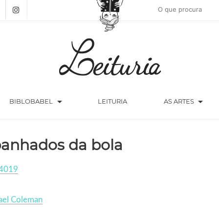
arrow_drop_down
arrow_drop_down
BIBLOBABEL
LEITURIA
AS ARTES
anhados da bola
4019
ael Coleman