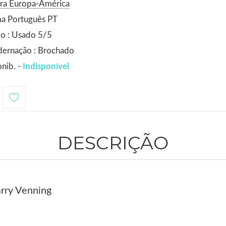
ora Europa-América
ma Português PT
o : Usado 5/5
dernação : Brochado
nib. -
Indisponível
DESCRIÇÃO
arry Venning