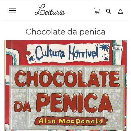
search
person_outline
Chocolate da penica