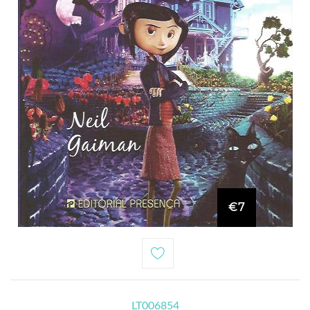
€7
LT006854