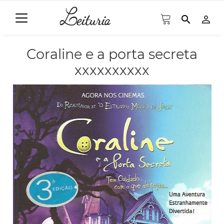
search
person_outline
Coraline e a porta secreta
xxxxxxxxxx