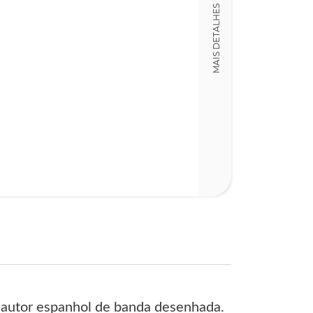
LT005281
MAIS DETALHES
Detalhes físico
Dimensões
24,00 x 31,00 x
Nº Páginas
61
e autor espanhol de banda desenhada.