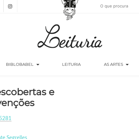
arrow_drop_down
arrow_drop_down
BIBLOBABEL
LEITURIA
AS ARTES
scobertas e
venções
5281
te Segrelles