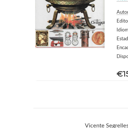
Autor
Edito
Idio
Estad
Encad
Dispo
€1
Vicente Segrelle