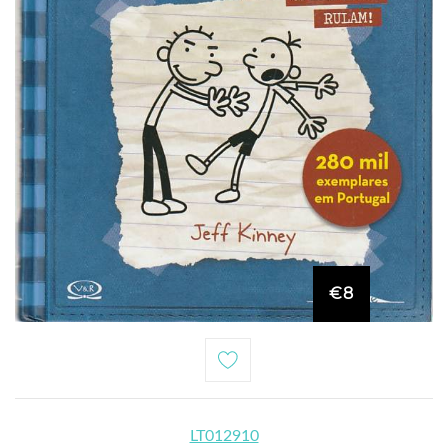
€8
LT012910