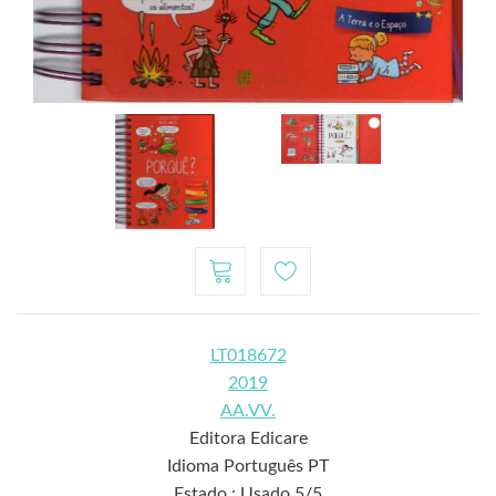
LT018672
2019
AA.VV.
Editora Edicare
Idioma Português PT
Estado : Usado 5/5