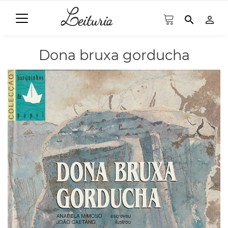
search
person_outline
Dona bruxa gorducha