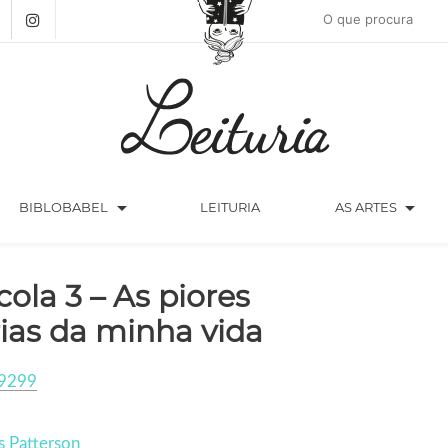
arrow_drop_down
arrow_drop_down
BIBLOBABEL
LEITURIA
AS ARTES
cola 3 – As piores
rias da minha vida
9299
 Patterson