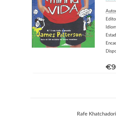
Autor
Edito
Idio
Estad
Encad
Dispo
€9
Rafe Khatchadori