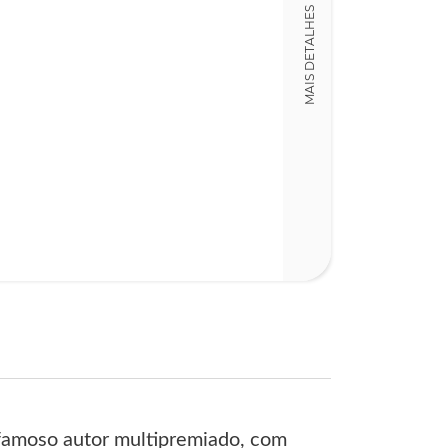
Detalhes físico
MAIS DETALHES
Nº Páginas
314
 famoso autor multipremiado, com