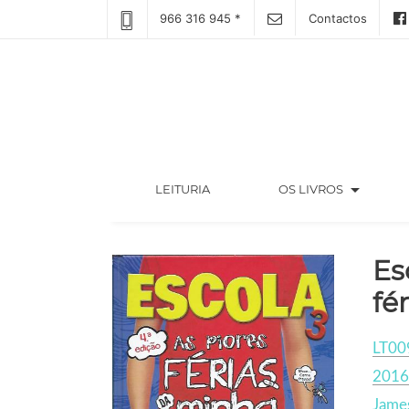
966 316 945 *
Contactos
arrow_drop_down
(CURRENT)
LEITURIA
OS LIVROS
Es
fé
LT00
2016
James