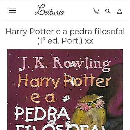
search
person_outline
Harry Potter e a pedra filosofal
(1ª ed. Port.) xx