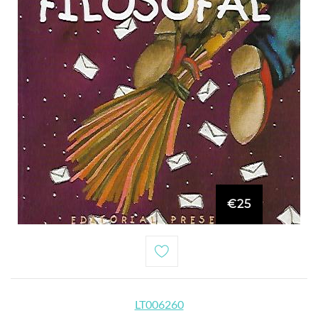
€25
LT006260