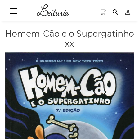
search
person_outline
Homem-Cão e o Supergatinho
xx