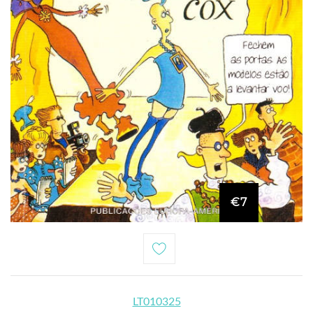
€7
LT010325