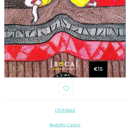
€15
LT010662
Rodolfo Castro