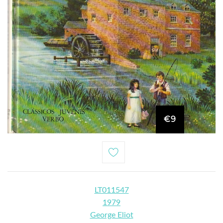
€9
LT011547
1979
George Eliot