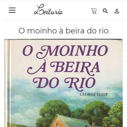
search
person_outline
O moinho à beira do rio