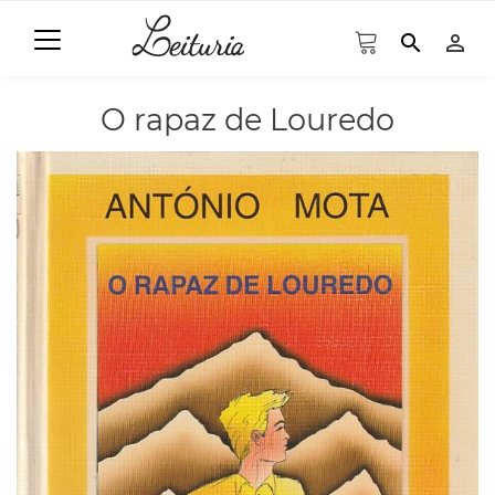
search
person_outline
O rapaz de Louredo