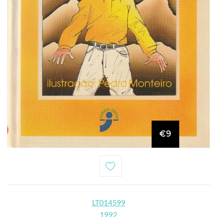
€9
LT014599
1992