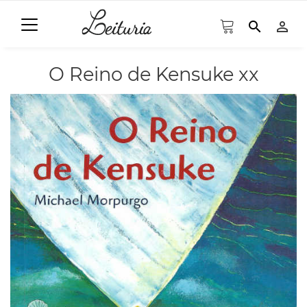
search
person_outline
O Reino de Kensuke xx