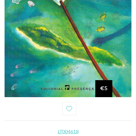
€5
LT004618