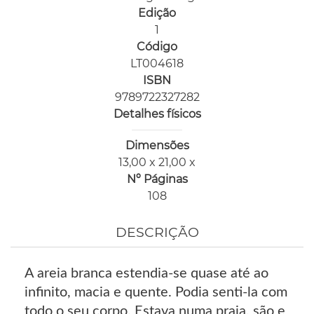
Edição
1
Código
LT004618
ISBN
9789722327282
Detalhes físicos
Dimensões
13,00 x 21,00 x
Nº Páginas
108
DESCRIÇÃO
A areia branca estendia-se quase até ao
infinito, macia e quente. Podia senti-la com
todo o seu corpo. Estava numa praia, são e