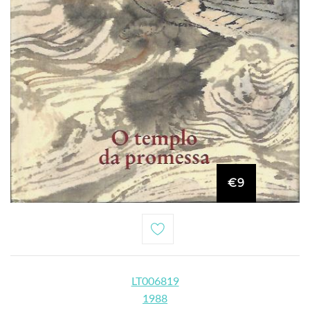
€9
LT006819
1988