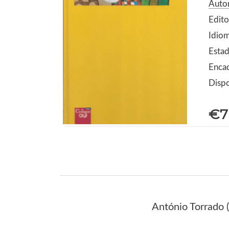
Autor
Edito
Idio
Estad
Encad
Dispo
€7
António Torrado (