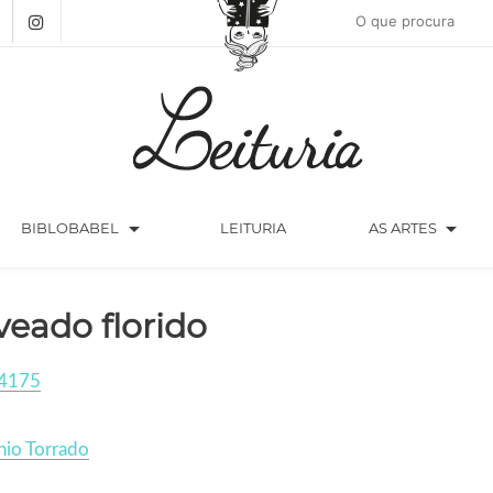
arrow_drop_down
arrow_drop_down
BIBLOBABEL
LEITURIA
AS ARTES
veado florido
4175
nio Torrado