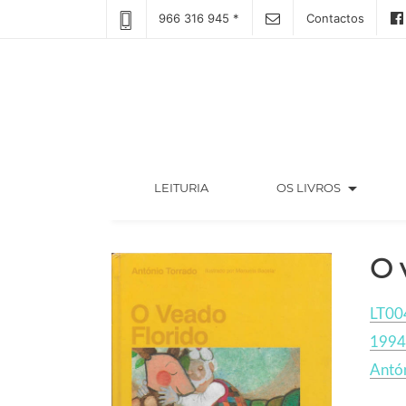
966 316 945 *
Contactos
arrow_drop_down
(CURRENT)
LEITURIA
OS LIVROS
O 
LT00
1994
Antó