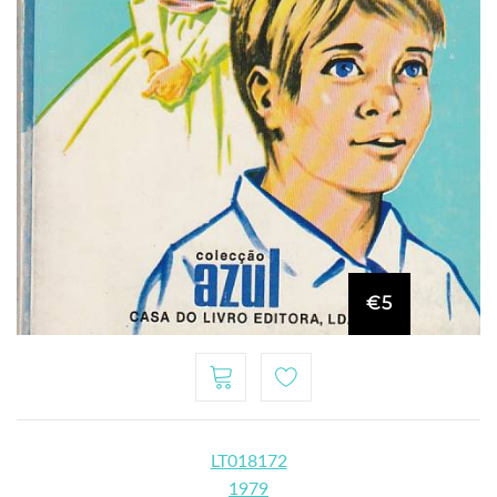
€5
LT018172
1979