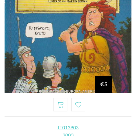
€5
LT013903
2000