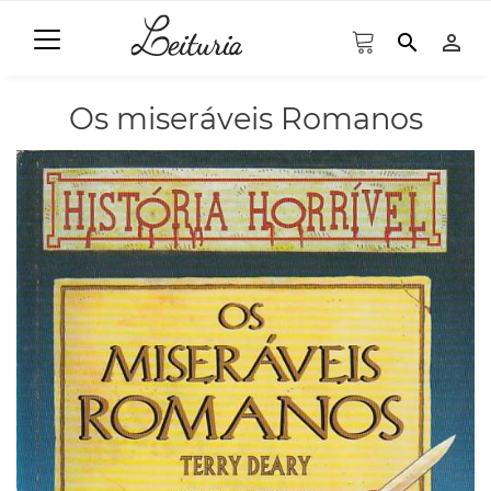
search
person_outline
Os miseráveis Romanos