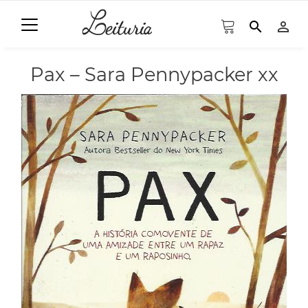
search
person_outline
Pax – Sara Pennypacker xx