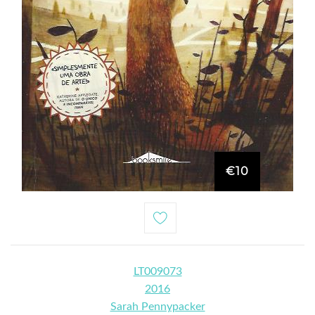
€10
LT009073
2016
Sarah Pennypacker