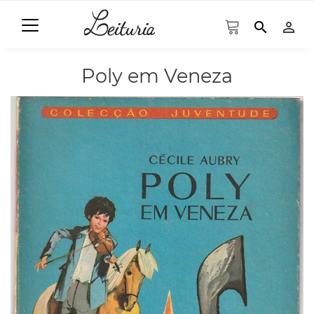
search
person_outline
Poly em Veneza