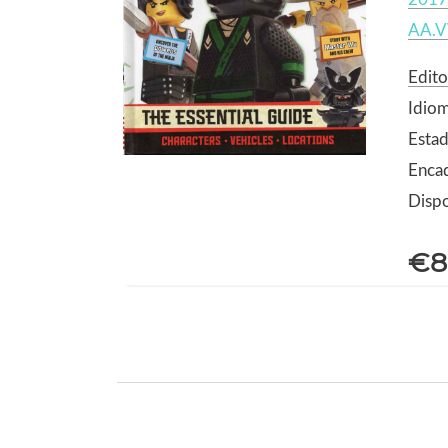
AA.V
Edito
Idiom
Estad
Encad
Dispo
€8