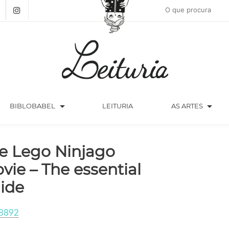
arrow_drop_down
arrow_drop_down
BIBLOBABEL
LEITURIA
AS ARTES
e Lego Ninjago
vie – The essential
ide
8892