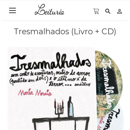
search
person_outline
Tresmalhados (Livro + CD)