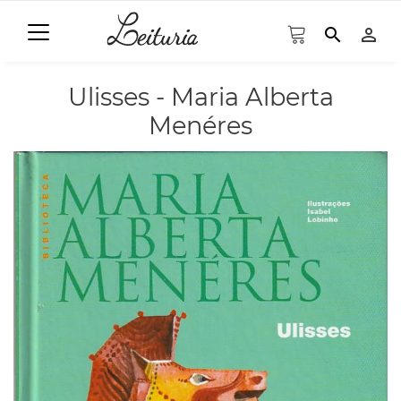
search
person_outline
Ulisses - Maria Alberta
Menéres