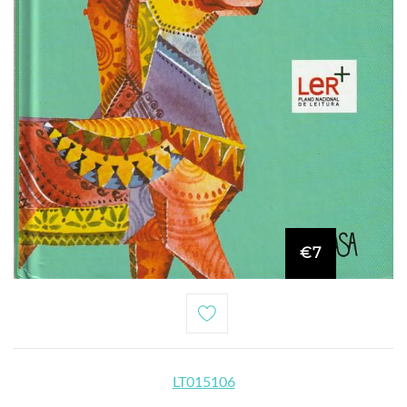
€7
LT015106