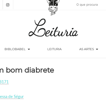
arrow_drop_down
arrow_drop_down
BIBLOBABEL
LEITURIA
AS ARTES
 bom diabrete
8171
essa de Ségur