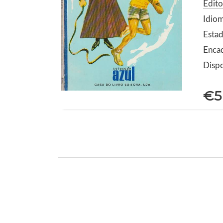
Edito
Idio
Estad
Enca
Dispo
€5