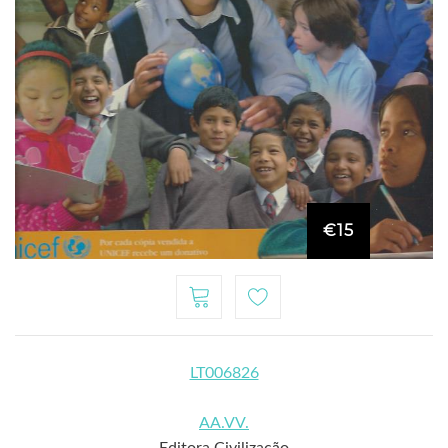
€15
LT006826
AA.VV.
Editora Civilização