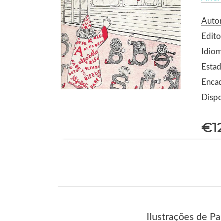
Autor
Edito
Idio
Estad
Enca
Dispo
€1
Ilustrações de P