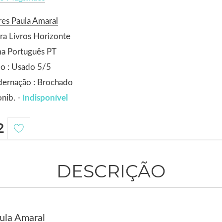
es Paula Amaral
ra Livros Horizonte
ma Português PT
o : Usado 5/5
dernação : Brochado
nib. -
Indisponível
2
DESCRIÇÃO
aula Amaral