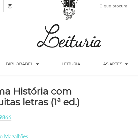
arrow_drop_down
arrow_drop_down
BIBLOBABEL
LEITURIA
AS ARTES
a História com
itas letras (1ª ed.)
9866
ro Magalhães