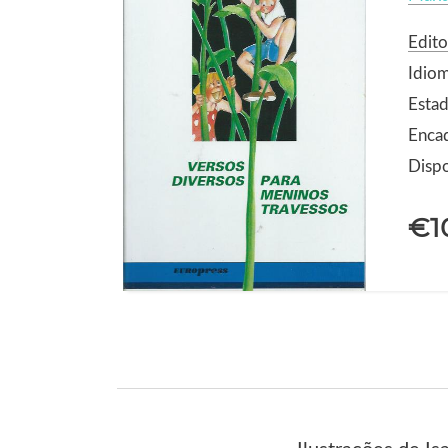
Edito
Idio
Estad
Enca
Dispo
€1