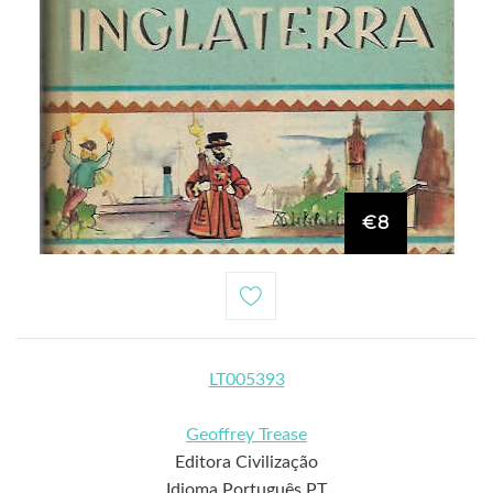
€8
LT005393
Geoffrey Trease
Editora Civilização
Idioma Português PT