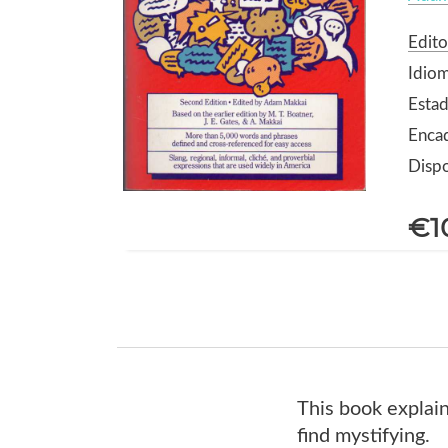
Edito
Idiom
Estad
Enca
Dispo
€1
This book explai
find mystifying.