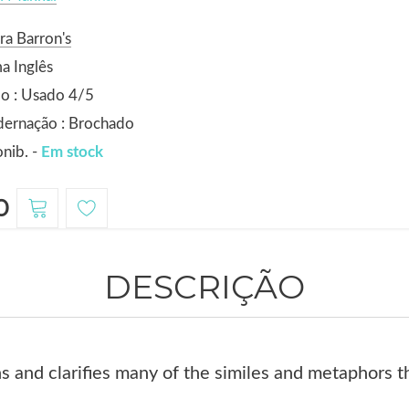
ra Barron's
a Inglês
o : Usado 4/5
dernação : Brochado
nib. -
Em stock
0
DESCRIÇÃO
ns and clarifies many of the similes and metaphors