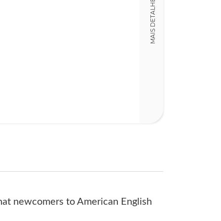
MAIS DETALHES
Detalhes físico
Dimensões
15,00 x 23,00 x
Nº Páginas
397
 that newcomers to American English