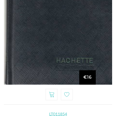
€16
LT011854