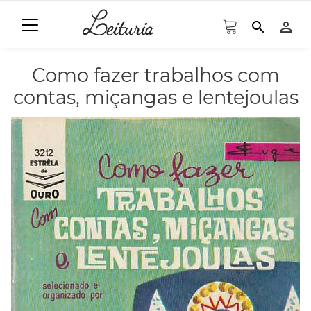
search
person_outline
Como fazer trabalhos com
contas, miçangas e lentejoulas