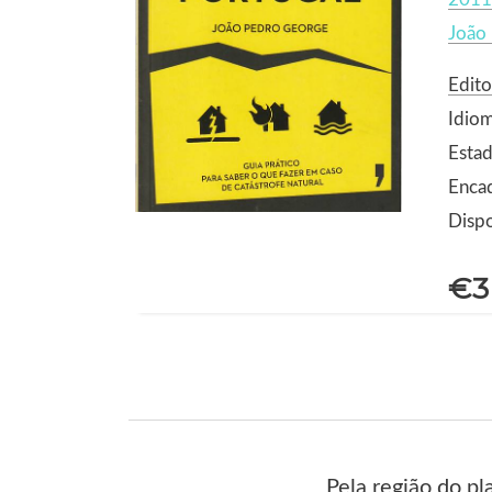
João
Edito
Idio
Esta
Enca
Dispo
€3
Pela região do p