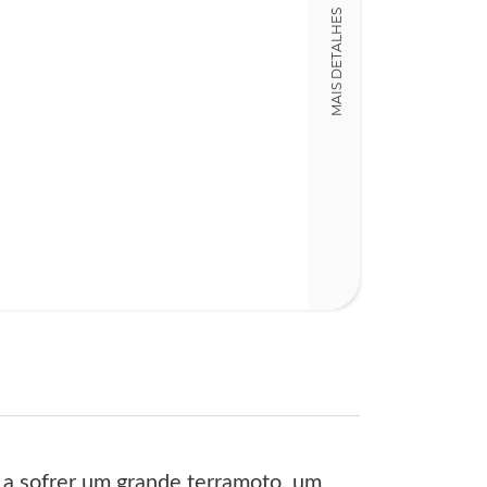
MAIS DETALHES
12,00 x 19,00 x
Nº Páginas
108
 a sofrer um grande terramoto, um