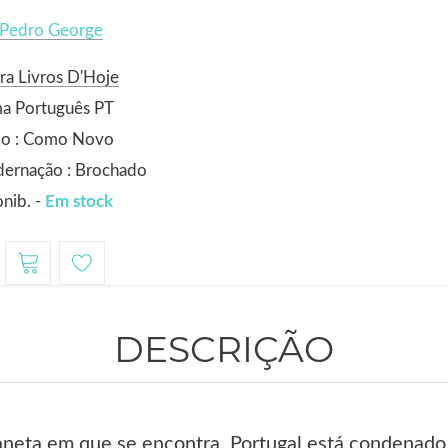
 Pedro George
ra Livros D'Hoje
ma Português PT
do : Como Novo
dernação : Brochado
nib. -
Em stock
DESCRIÇÃO
laneta em que se encontra, Portugal está condenado