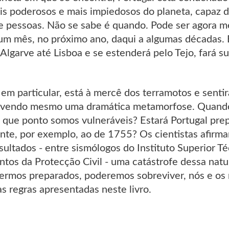
s poderosos e mais impiedosos do planeta, capaz de
de pessoas. Não se sabe é quando. Pode ser agora m
um mês, no próximo ano, daqui a algumas décadas. E
Algarve até Lisboa e se estenderá pelo Tejo, fará su
, em particular, está à mercê dos terramotos e sen
vivendo mesmo uma dramática metamorfose. Quando
 que ponto somos vulneráveis? Estará Portugal pr
nte, por exemplo, ao de 1755? Os cientistas afirm
sultados - entre sismólogos do Instituto Superior T
os da Protecção Civil - uma catástrofe dessa natu
vermos preparados, poderemos sobreviver, nós e os 
s regras apresentadas neste livro.