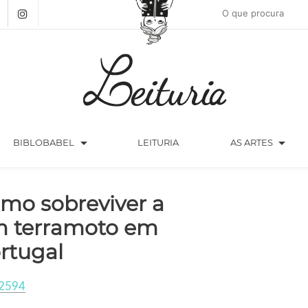
arrow_drop_down
arrow_drop_down
BIBLOBABEL
LEITURIA
AS ARTES
mo sobreviver a
 terramoto em
rtugal
2594