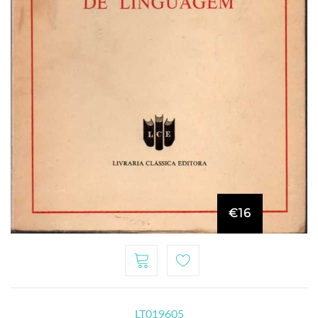
€16
LT019605