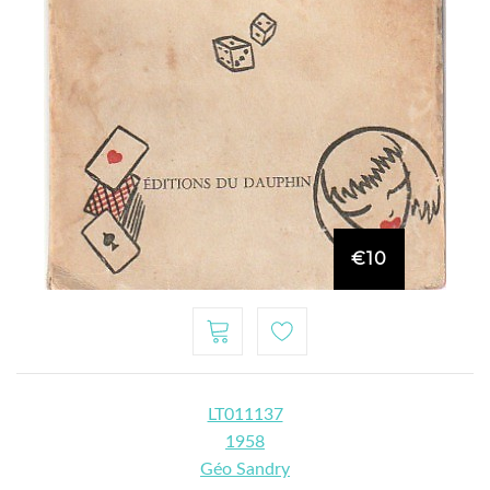
€10
LT011137
1958
Géo Sandry