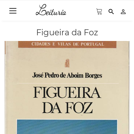
search
person_outline
Figueira da Foz