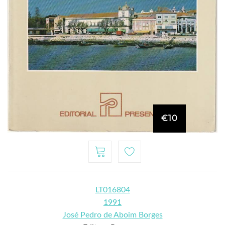
€10
LT016804
1991
José Pedro de Aboim Borges