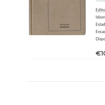
Edit
Idio
Estad
Encad
Dispo
€1