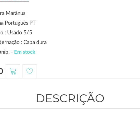
ora Marânus
ma Português PT
o : Usado 5/5
ernação : Capa dura
nib. -
Em stock
0
DESCRIÇÃO