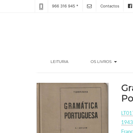
966 316 945 *
Contactos
arrow_drop_down
(CURRENT)
LEITURIA
OS LIVROS
Gr
Po
LT01
1943
Franc