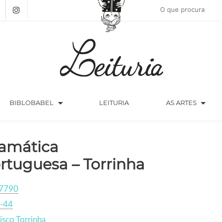
arrow_drop_down
arrow_drop_down
BIBLOBABEL
LEITURIA
AS ARTES
amática
rtuguesa – Torrinha
7790
-44
isco Torrinha