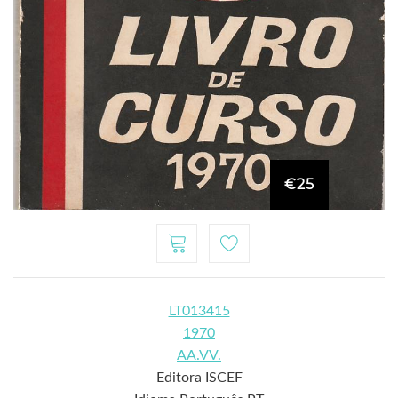
€25
LT013415
1970
AA.VV.
Editora ISCEF