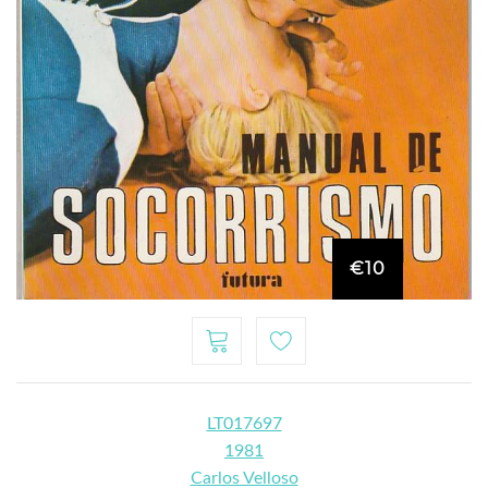
€10
LT017697
1981
Carlos Velloso