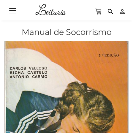
search
person_outline
Manual de Socorrismo