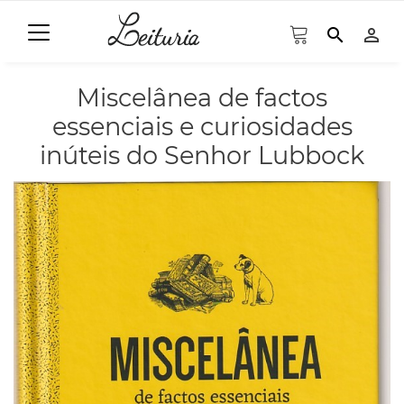
search
person_outline
Miscelânea de factos
essenciais e curiosidades
inúteis do Senhor Lubbock