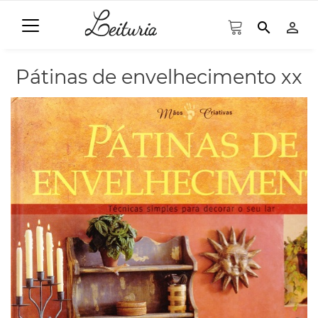
search
person_outline
Pátinas de envelhecimento xx