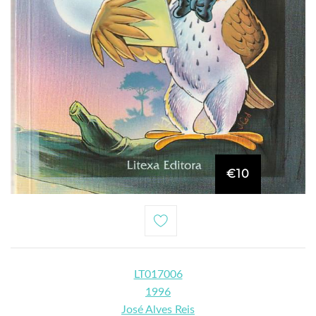
€10
LT017006
1996
José Alves Reis