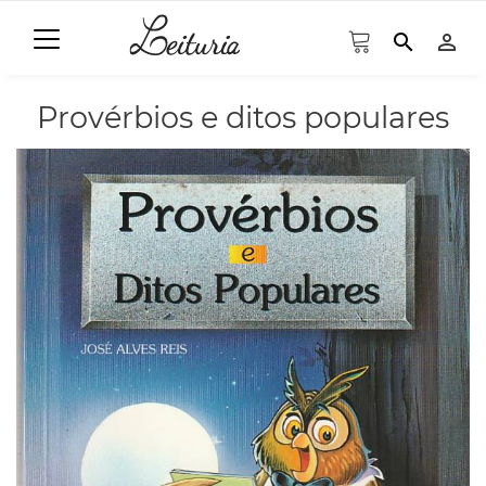
search
person_outline
Provérbios e ditos populares